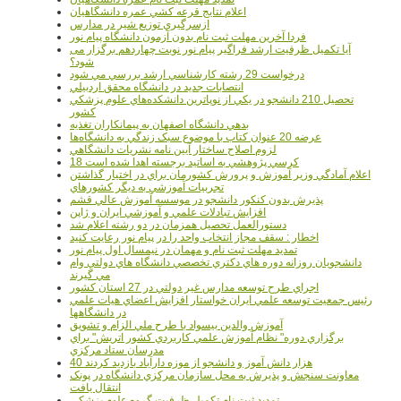
اعلام نتايج قرعه کشي عمره دانشگاهيان
ازسرگيري توزيع شير در مدارس
فردا آخرین مهلت ثبت نام بدون آزمون دانشگاه پیام نور
آیا تکمیل ظرفیت ارشد فراگیر پیام نور نوبت چهاردهم برگزار می
شود؟
درخواست 29 رشته کارشناسي ارشد بررسي مي شود
انتصابات جديد در دانشگاه محقق اردبيلي
تحصيل 210 دانشجو در يکي از نوپاترين دانشکده‌هاي علوم پزشکي
کشور
بدهي دانشگاه اصفهان به پيمانکاران تغذيه
عرضه 20 عنوان کتاب با موضوع سبک زندگي به دانشگاه‌ها
لزوم اصلاح ساختار آيين نامه نشريات دانشگاهي
18 کرسي پژوهشي به اساتيد برجسته اهدا شده است
اعلام آمادگي وزير آموزش و پرورش کشورمان براي در اختيار گذاشتن
تجربيات آموزشي به ديگر کشورهاي
پذيرش بدون کنکور دانشجو در موسسه آموزش عالي قشم
افزايش تبادلات علمي و آموزشي ايران و ژاپن
دستورالعمل تحصیل همزمان در دو رشته اعلام شد
اخطار : سقف مجاز انتخاب واحد را در پیام نور رعایت کنید
تمدید مهلت ثبت نام و مهمان در نیمسال اول پیام نور
دانشجويان روزانه دوره هاي دكتري تخصصي دانشگاه هاي دولتي وام
مي گيرند
اجراي طرح توسعه مدارس غير دولتي در 27 استان کشور
رئيس جمعيت توسعه علمي ايران خواستار افزايش اعضاي هيات علمي
در دانشگاهها
آموزش والدين بيسواد با طرح ملي الزام و تشويق
برگزاري دوره" نظام آموزش علمي كاربردي كشور اتريش" براي
مدرسان ستاد مرکزي
40 هزار دانش آموز و دانشجو از موزه دارآباد بازديد کردند
معاونت سنجش و پذيرش به محل سازمان مرکزي دانشگاه در پونک
انتقال يافت
تمديد ثبت نام تکميل ظرفيت گروه علوم پزشکي