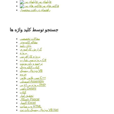
فایلهای من
فاکتورهای من
راهنمای دریافت محصول
جستجو توسط کلید واژه ها
مقالات تخصصي
مقاله کامپیوتر
پایان نامه
گزارش کارآموزي
پروژه
پروژه کارآفريني
پروژه سي شارپ C#
ترجمه و پاورپوينت
کتاب الکترونيک
ويژوال بيسيک VB
جزوه
سي پلاس پلاس C++
اسمبلي Assembly
پروژه پي اچ پي PHP
دلفي Delphi
کتاب
تحقيق آمار
پاسکال Pascal
اکسل Excel
وب سايت HTML
ويژوال بيسيک دات نت VB.Net