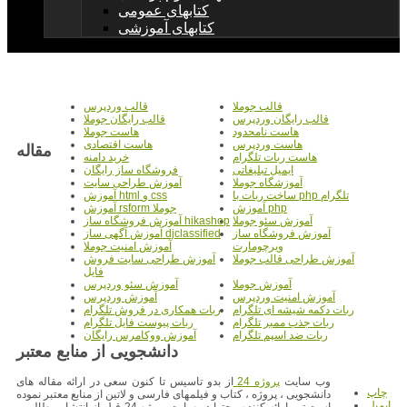
کتابهای عمومی
کتابهای آموزشی
قالب جوملا
قالب وردپرس
قالب رایگان وردپرس
قالب رایگان جوملا
هاست نامحدود
هاست جوملا
هاست وردپرس
هاست اقتصادی
مقاله
هاست ربات تلگرام
خرید دامنه
ایمیل تبلیغاتی
فروشگاه ساز رایگان
آموزشگاه جوملا
آموزش طراحی سایت
ساخت ربات با php تلگرام
آموزش html و css
آموزش php
آموزش rsform جوملا
آموزش سئو جوملا
آموزش فروشگاه ساز hikashop
آموزش فروشگاه ساز
آموزش آگهی ساز djclassified
ویرچومارت
آموزش امنیت جوملا
آموزش طراحی قالب جوملا
آموزش طراحی سایت فروش
فایل
آموزش جوملا
آموزش سئو وردپرس
آموزش امنیت وردپرس
آموزش وردپرس
ربات دکمه شیشه ای تلگرام
ربات همکاری در فروش تلگرام
ربات جذب ممبر تلگرام
ربات پیوست فایل تلگرام
ربات ضد اسپم تلگرام
آموزش ووکامرس رایگان
دانشجویی از منابع معتبر
وب سایت
پروژه 24
از بدو تاسیس تا کنون سعی در ارائه مقاله های
چاپ
دانشجویی ، پروژه ، کتاب و فیلمهای فارسی و لاتین از منابع معتبر نموده
ایمیل
است.تیم ارائه کننده محتوا در سایت پروژه 24 قبل از انتشار مطالب ،