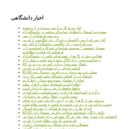
اخبار دانشگاهی
آغاز توزيع کارت آزمون دستياري از دوشنبه
ممنوعيت اشتغال داوطلبان نمايندگي مجلس در دانشگاه آزاد
رتبه بندي فرهنگيان از مهر
آغاز ثبت نام آزمون آکادميک و جنرال زبان انگليسي از امروز
ثبت نام آزمون زبان انگليسي دانشگاه آزاد آغاز شد
سمينار تخصصي " سيستم شناسايي خودکارو اتوماسيون"در
فرهنگسراي فناوري اطلاعات
فعاليت بيش از 70 هزار عضو هيات علمي در دانشگاه آزاد
درخواست مجوز براي 150 رشته ارشد علوم پزشکي آزاد
40 راهکار سند تحول بنيادين آموزش و پرورش
اسامي قبولي براي مصاحبه دکتري، امروز
مهلت ثبت نمره میان ترم پیام نور نیمسال دوم 94-93
اشتغالزايي از اهداف دانشگاه جامع علمي کاربردي
تجليل از معلمان نمونه شهرستان رباط کريم
اعلام اولويت استخدام پيماني 5 هزار معلم
حافظ حافظه تاريخي و ملي ايرانيان است
برگزاري المپيادهاي فيزيک و زيست‌شناسي دانش‌آموزي
سهم وانت در انتقال دانش به روستائيان
ثبت‌نام بيش از 9 هزار نفر در آزمون کارداني فني و حرفه‌اي
خدمت به آموزش و پرورش، خدمت به کشور و تقويت نظام است
اجراي طرح رتبه بندي فرهنگيان از مهرماه امسال
دانلود رایگان پاسخنامه سوالات پیام نور نیمسال اول 93-92
اختصاص 5 درصد از محل عوارض گاز مصرفي براي نوسازي مدارس
نام نويسي کارداني نظام جديد؛ از امروز
تسهيلات جديد بنياد نخبگان به دانشجويان دکتري
تمديد مهلت ثبت نام عمره دانشگاهيان