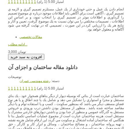
امتیاز 5.00 (1 رای)
1
1
1
1
1
1
1
1
1
1
انجام دادن يك عمل و حتي خودداري از يك عمل، مستلزم تصميم گيري و لازمه ي
تصميم گيري ، آگاهي است.براي آگاهي بايد اطلاعات موجود درباره ي موضوع تصميم
را گردآوري و اطلاعات موثر در تصميم گيري را انتخاب نمود، و بر اساس اين
اطلاعات ، تصميمات مختلفي را مي توان نسبت به يك موضوع گرفت، تعيين و آثار و
نتايج هر يك را ارزيابي كرد.در اين صورت ، تصميمي كه در نهايت گرفته مي شود
آگاهانه و معقول خواهد بود.
مقالات تخصصي
ادامه مطلب...
3,000 تومان
دانلود مقاله ساختمان و اجزای آن
توضیحات
دسته:
رشته مهندسي عمران
امتیاز 5.00 (1 رای)
1
1
1
1
1
1
1
1
1
1
ساختمان عبارت است از بنائي كه بوسيله ديوار از ديگر بناهاي همجوار خود ، يك بناي
مستقل و مجزا و استواري را تشكيل مي دهد و شامل يك يا چند اطاق و يا هر نوع
فضاي مسقف ديگر مي باشد كه بمنظور سكونت ، كسب و يا استفاده توأم و يا ديگر
مقاصد ساخته شده باشد . منظور از مستقل بودن داشتن درب ورودي و خروجي
مستقل به گذرگاه عمومي و منظور از جدا بودن و داشتن ديوارهاي خارجي مشترك يا
مستقل است. هزينه ساختمان عبارت است از مجموع عمليات اساسي تكميل بنا تا
هنگامي كه ساختمان آماده اشتغال و سكونت مي گردد اين ارقام شامل هزينه نقشه
، تهيه پروانه ساختمان ، و مصالح ساختمان ، وسائل و ابزار كار و كارگر ، حق
الزحمه معمار ، هزينه تأسيسات حرارت مركزي ، روشنائي ، آب و فاضلاب مي گردد