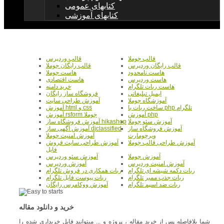
کتابهای عمومی
کتابهای آموزشی
قالب جوملا
قالب وردپرس
قالب رایگان وردپرس
قالب رایگان جوملا
هاست نامحدود
هاست جوملا
هاست وردپرس
هاست اقتصادی
هاست ربات تلگرام
خرید دامنه
ایمیل تبلیغاتی
فروشگاه ساز رایگان
آموزشگاه جوملا
آموزش طراحی سایت
ساخت ربات با php تلگرام
آموزش html و css
آموزش php
آموزش rsform جوملا
آموزش سئو جوملا
آموزش فروشگاه ساز hikashop
آموزش فروشگاه ساز
آموزش آگهی ساز djclassified
ویرچومارت
آموزش امنیت جوملا
آموزش طراحی قالب جوملا
آموزش طراحی سایت فروش
فایل
آموزش جوملا
آموزش سئو وردپرس
آموزش امنیت وردپرس
آموزش وردپرس
ربات دکمه شیشه ای تلگرام
ربات همکاری در فروش تلگرام
ربات جذب ممبر تلگرام
ربات پیوست فایل تلگرام
ربات ضد اسپم تلگرام
آموزش ووکامرس رایگان
خرید و دانلود مقاله
شما بلافاصله پس از خرید مقاله ، پروژه و ... میتوانید فایل خریداری شده را