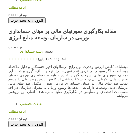
ادامه مطلب...
3,000 تومان
مقاله بکارگیری صورتهای مالی بر مبنای حسابداری
تورمی در سازمان توسعه منابع انرژی
توضیحات
دسته:
رشته حسابداري
امتیاز 5.00 (1 رای)
1
1
1
1
1
1
1
1
1
1
نوسانات کاهش ارزش وقدرت پول رایج درسالهای اخیر چشمگیر و قابل ملاحظه
بوده است. اگر سود را بر فرض عدم تغيير سطح قيمتها اندازه گيري و شناسايي
نماييم، صورتهاي مالي شركت گمراه كننده خواهدبود.حسابداری تورمی بعنوان
صورت مالی تکمیلی می تواند اشکالات ناشی از کاهش ارزش واحد پولی را مرتفع
نماید. صورتهای مالی بر مبنای حسابداری تورمی بعنوان مکمل صورتهای مالی
درنشان دادن وضعیت دارایی‌ها ، بدهی‌ها وسود وزیان به مدیران سازمان در اخذ
تصمیمات اقتصادی و عملیاتی در بکارگیری منابع مالی، هدف اصلی این پژوهش
می‌باشد.
مقالات تخصصي
ادامه مطلب...
3,000 تومان