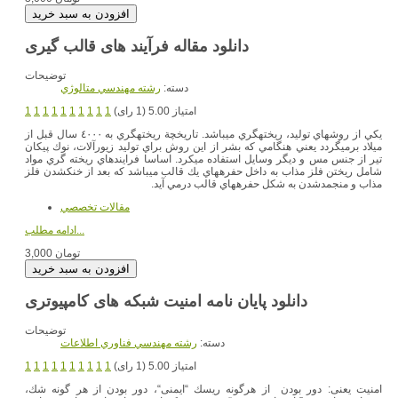
توضیحات
دسته:
رشته مهندسي متالوژي
امتیاز 5.00 (1 رای)
1
1
1
1
1
1
1
1
1
1
يكي از روشهاي توليد، ريختهگري ميباشد. تاريخچة ريختهگري به ٤٠٠٠ سال قبل از
ميلاد برميگردد يعني هنگامي كه بشر از اين روش براي توليد زيورآلات، نوك پيكان
تير از جنس مس و ديگر وسايل استفاده ميكرد. اساسا فرايندهاي ريخته گري مواد
شامل ريختن فلز مذاب به داخل حفرههاي يك قالب ميباشد كه بعد از خنكشدن فلز
مذاب و منجمدشدن به شكل حفرههاي قالب درمي آيد.
مقالات تخصصي
ادامه مطلب...
3,000 تومان
دانلود پایان نامه امنیت شبکه های کامپیوتری
توضیحات
دسته:
رشته مهندسي فناوري اطلاعات
امتیاز 5.00 (1 رای)
1
1
1
1
1
1
1
1
1
1
امنیت یعنی: دور بودن از هرگونه ریسك “ایمنی“، دور بودن از هر گونه شك،