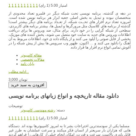
امتیاز 5.00 (1 رای)
1
1
1
1
1
1
1
1
1
1
در دهه ی گذشته، برنامه نویسی تحت شبکه دیگر در قلمرو تعداد محدودی از
متخصصان نبوده و تبدیل به بخش اصلی جعبه ابزار هر برنامه نویس شده است.
امروزه تعداد نرم افزار های تحــت شبکه، از تعـداد برنامه های دیگر بیشتر است!
گذشته از برنامه های کلاسیک مثل مرورگرها و ایمیل ها، بیشتر برنامه های کاربردی،
سطحی از شبکه گرایی را در خود دارند. برای مثال، ضد ویروس ها برای دریافت
اطلاعات ویروس های جدید به سایت خود متصل می شوند، پخش کننده های موزیک،
بخشی از فایل صوتی را آپلود می کنند و از پایگاه داده ی خود، اطلاعات مربوط به آن
آهنگ را دانلود می کنند و … اکنون، ظهور وب سرویس ها بیش از پیش شبکه را در
آغوش تمامی انواع نرم افزار ها قرار داده.
مقاله کامپیوتر
مقالات تخصصي
پایان نامه
ادامه مطلب...
3,000 تومان
دانلود مقاله تاریخچه و انواع زبانهای برنامه نویسی
توضیحات
دسته:
رشته مهندسي کامپيوتر
امتیاز 5.00 (1 رای)
1
1
1
1
1
1
1
1
1
1
مسلما یکی از سودمندترین اختراعات بشر تا به امروز کامپیوترها بوده اند. دستگاه
هایی که هزاران بار سریعتر از انسان فکر میکنند و سرعت عملشان به طرز غیر
قابل باوری بالاست. سرعت و قدرت، امکان انجام خیلی از کارهایی را فراهم کردند