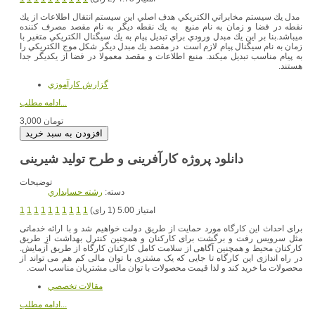
مدل يك سيستم مخابراتي الكتريكي هدف اصلي اين سيستم انتقال اطلاعات از يك
نقطه در فضا و زمان به نام منبع به يك نقطه ديگر به نام مقصد مصرف كننده
ميباشد.بنا بر اين يك مبدل ورودي براي تبديل پيام به يك سيگنال الكتريكي متغير با
زمان به نام سيگنال پيام لازم است در مقصد يك مبدل ديگر شكل موج الكتريكي را
به پيام مناسب تبديل ميكند. منبع اطلاعات و مقصد معمولا در فضا از يكديگر جدا
هستند.
گزارش کارآموزي
ادامه مطلب...
3,000 تومان
دانلود پروژه کارآفرینی و طرح تولید شیرینی
توضیحات
دسته:
رشته حسابداري
امتیاز 5.00 (1 رای)
1
1
1
1
1
1
1
1
1
1
برای احداث این کارگاه مورد حمایت از طریق دولت خواهیم شد و با ارائه خدماتی
مثل سرویس رفت و برگشت برای کارکنان و همچنین کنترل بهداشت از طریق
کارکنان محیط و همچنین آگاهی از سلامت کامل کارکنان کارگاه از طریق آزمایش.
در راه اندازی این کارگاه تا جایی که یک مشتری با توان مالی کم هم می تواند از
محصولات ما خرید کند و لذا قیمت محصولات با توان مالی مشتریان مناسب است.
مقالات تخصصي
ادامه مطلب...