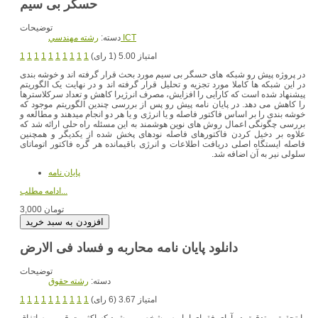
حسگر بی سیم
توضیحات
رشته مهندسي ICT
دسته:
امتیاز 5.00 (1 رای)
1
1
1
1
1
1
1
1
1
1
در پروژه پیش رو شبکه های حسگر بی سیم مورد بحث قرار گرفته اند و خوشه بندی
در این شبکه ها کاملا مورد تجزیه و تحلیل قرار گرفته اند و در نهایت یک الگوریتم
پیشنهاد شده است که کارایی را افزایش، مصرف انرژیرا کاهش و تعداد سرکلاسترها
را کاهش می دهد. در پایان نامه پیش رو پس از بررسی چندین الگوریتم موجود که
خوشه بندی را بر اساس فاکتور فاصله و یا انرژی و یا هر دو انجام میدهند و مطالعه و
بررسی چگونگی اعمال روش های نوین هوشمند به این مسئله راه حلی ارائه شد که
علاوه بر دخیل کردن فاکتورهای فاصله نودهای پخش شده از یکدیگر و همچنین
فاصله ایستگاه اصلی دریافت اطلاعات و انرژی باقیمانده هر گره فاکتور اتوماتای
سلولی نیر به آن اضافه شد.
پایان نامه
ادامه مطلب...
3,000 تومان
دانلود پایان نامه محاربه و فساد فی الارض
توضیحات
دسته:
رشته حقوق
امتیاز 3.67 (6 رای)
1
1
1
1
1
1
1
1
1
1
با تحقيق و تدقيق در آراي فقهاي اماميه مشخص مي‌شود كه اكثريت قريب به اتفاق