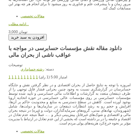
مرور زمان و با پیشرفت علم و فناوری به روز میشود تا برای انجام هر چه بهتر این
مسابقات کمک کند.
مقالات تخصصي
ادامه مطلب...
3,000 تومان
دانلود مقاله نقش مؤسسات حسابرسی در مواجه با
عواقب ناشی از بحران مالی
توضیحات
دسته:
رشته حسابداري
امتیاز 5.00 (1 رای)
1
1
1
1
1
1
1
1
1
1
امروزه با توجه به نتایج حاصل از بحران اقتصادی و در نظر گرفتن نقش و جایگاه
حسابرسان در گزارشگری نسبت به وجود چنین بحرانی فشار قابل توجهی را از
طرف ذینفعان متعدد به گزارشات و اطلاعات مالی حسابرسی و تأیید شده توسط
مؤسسات حسابرسی بر روی مؤسسات عالی حسابرسی در حوزه اتحادیه اروپا
بوجود آورده است. کاهش در سطح دسترسی به منابع و محدودیت حاکم بر آن‌ها،
افزایش و حجم رو به رشد انتظارات ذینفعان در سازمان‌ها و دولت‌ها، شامل
(شهروندان، نهادهای مدنی، گروه‌های سرمایه‌گذاران، دولت و غیره) در نتیجه بحران
مالی و اقتصادی و شوک‌های غیرقابل پیش‌بینی دیگر و …، عملاً نتیجه عدم تعادل در
اقتصاد و جامعه را در بر داشته است که بخشی از این عدم تعادل در ارتباط با مدیریت
مؤثر بر نحوه خرج‌کرد هزینه‌های پولی مردم است.
مقالات تخصصي