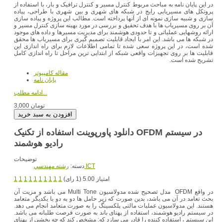
در این پایان نامه به مباحث مربوط کنترل مسیر و کنترل ترافیک و بار، با استفاده از
پروتکل های مسیریابی رایج در شبکه های شهری و بین شهری با طراحی، پیاده
سازی و شبیه سازی نمونه ای از آنها پرداخته است. مطالب این پروژه و پیاده سازی
آن بر روی مسیریاب ها با هدف تحقیق و بررسی در مورد بهینه سازی کنترل مسیر و
ارائه روشهایی عملیاتی و تا حدودی هوشمند برای مدیریت مسیرها و داده های موجود
در شبکه ها می باشد. این امر با ایجاد قابلیت تصمیم گیری برای مسیریاب ها محقق
شده است، در این پروژه سعی شده تا تمامی اطلاعات لازم برای راه اندازی این
قابلیت ها بر روی تجهیزات واقعی شبکه از ابتدایی ترین مراحل تا راه اندازی کامل
تشریح شده است.
مقاله کامپیوتر
پایان نامه
ادامه مطلب...
3,000 تومان
دانلود پاورپوینت استفاده از تکنیک OFDM در سیستم
رادیو هوشمند
توضیحات
رشته مهندسي ICT
دسته:
امتیاز 5.00 (1 رای)
1
1
1
1
1
1
1
1
1
1
در واقع OFDM مدل تصحیح شده مدولاسیون Multi Tone می باشد و مزیت آن
بحث تعامد در آن می باشد، بدین صورت که زیر حامل ها دو به دو با یکدیگر متعامد
هستند. این مدولاسیون عملیات مالتی پلکسینگ را به صورت متعامد انجام می دهد.
در سیستم رادیو هوشمند، استفاده از پهنای باند به صورت فرصت طلبانه می باشد.
این سیستم ، استفاده کننده را قادر می سازد که: مشخص کند که چه بخشی از پهنای