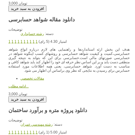
3,000 تومان
دانلود مقاله شواهد حسابرسی
توضیحات
دسته:
رشته حسابداري
امتیاز 4.30 (5 رای)
1
1
1
1
1
1
1
1
1
1
هدف این بخش ارئه استانداردها و راهنمایی های لازم درباره انواع شواهد
حسابرسی،کمیت و کیفیت شواهد حسابرسی و روشهای کسب اینگونه شواهد در
حسابرسی صورتهای مالی است.حسابرسی برای این که بتواند به نتیجه گیری
منطقی دست یابد و بر این اساس نظر حرفه ای خود را اظهار کند باید شواهد کافی و
مناسب به دست آورد. شواهد حسابرسی، یعنی همه اطلاعات مورد استفاده
حسابرس برای رسیدن به نتایجی که نظر وی براساس آن اظهار می شود.
مقالات تخصصي
ادامه مطلب...
3,000 تومان
دانلود پروژه متره و برآورد ساختمان
توضیحات
دسته:
رشته مهندسي عمران
امتیاز 5.00 (1 رای)
1
1
1
1
1
1
1
1
1
1