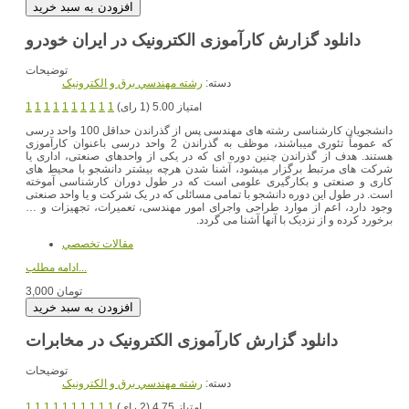
دانلود گزارش کارآموزی الکترونیک در ایران خودرو
توضیحات
دسته:
رشته مهندسي برق و الکترونيک
امتیاز 5.00 (1 رای)
1
1
1
1
1
1
1
1
1
1
دانشجویان کارشناسی رشته های مهندسی پس از گذراندن حداقل 100 واحد درسی
که عموماً تئوری میباشند، موظف به گذراندن 2 واحد درسی باعنوان کارآموزی
هستند. هدف از گذراندن چنین دوره ای که در یکی از واحدهای صنعتی، اداری یا
شرکت های مرتبط برگزار میشود، آشنا شدن هرچه بیشتر دانشجو با محیط های
کاری و صنعتی و بکارگیری علومی است که در طول دوران کارشناسی آموخته
است. در طول این دوره دانشجو با تمامی مسائلی که در یک شرکت و یا واحد صنعتی
وجود دارد، اعم از موارد طراحی واجرای امور مهندسی، تعمیرات، تجهیزات و …
برخورد کرده و از نزدیک با آنها آشنا می گردد.
مقالات تخصصي
ادامه مطلب...
3,000 تومان
دانلود گزارش کارآموزی الکترونیک در مخابرات
توضیحات
دسته:
رشته مهندسي برق و الکترونيک
امتیاز 4.75 (2 رای)
1
1
1
1
1
1
1
1
1
1