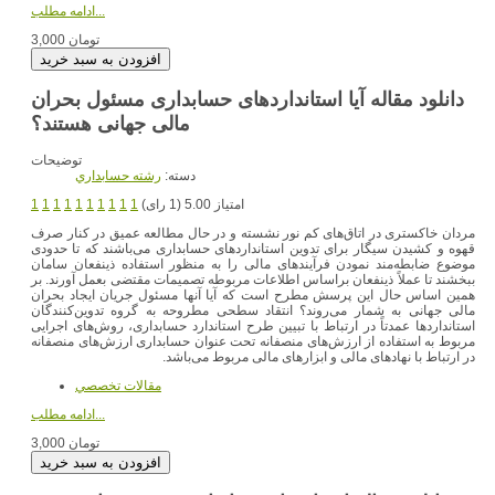
ادامه مطلب...
3,000 تومان
دانلود مقاله آیا استانداردهای حسابداری مسئول بحران
مالی جهانی هستند؟
توضیحات
دسته:
رشته حسابداري
امتیاز 5.00 (1 رای)
1
1
1
1
1
1
1
1
1
1
مردان خاکستری در اتاق‌های کم نور نشسته‌ و در حال مطالعه عمیق در کنار صرف
قهوه و کشیدن سیگار برای تدوین استانداردهای حسابداری می‌باشند که تا حدودی
موضوع ضابطه‌مند نمودن فرآیندهای مالی را به منظور استفاده ذینفعان سامان
ببخشند تا عملاً ذینفعان براساس اطلاعات مربوطه تصمیمات مقتضی بعمل آورند. بر
همین اساس حال این پرسش مطرح است که آیا آنها مسئول جریان ایجاد بحران
مالی جهانی به شمار می‌روند؟ انتقاد سطحی مطروحه به گروه تدوین‌کنندگان
استانداردها عمدتاً در ارتباط با تبیین طرح استاندارد حسابداری، روش‌های اجرایی
مربوط به استفاده از ارزش‌های منصفانه تحت عنوان حسابداری ارزش‌های منصفانه
در ارتباط با نهادهای مالی و ابزارهای مالی مربوط می‌باشد.
مقالات تخصصي
ادامه مطلب...
3,000 تومان