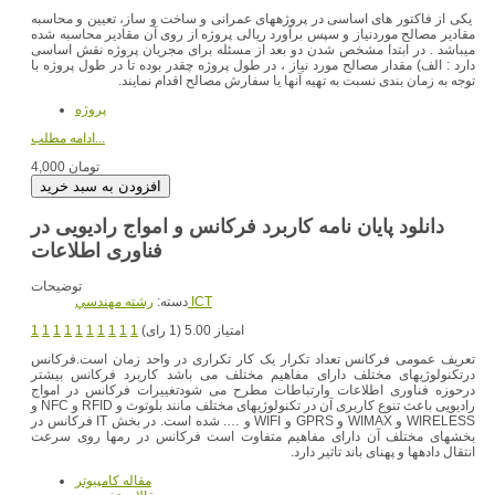
یکی از فاکتور های اساسی در پروژههای عمرانی و ساخت و ساز، تعیین و محاسبه
مقادیر مصالح موردنیاز و سپس برآورد ریالی پروژه از روی آن مقادیر محاسبه شده
میباشد . در ابتدا مشخص شدن دو بعد از مسئله برای مجریان پروژه نقش اساسی
دارد : الف) مقدار مصالح مورد نیاز ، در طول پروژه چقدر بوده تا در طول پروژه با
توجه به زمان بندی نسبت به تهیه آنها یا سفارش مصالح اقدام نمایند.
پروژه
ادامه مطلب...
4,000 تومان
دانلود پایان نامه کاربرد فرکانس و امواج رادیویی در
فناوری اطلاعات
توضیحات
رشته مهندسي ICT
دسته:
امتیاز 5.00 (1 رای)
1
1
1
1
1
1
1
1
1
1
تعریف عمومی فرکانس تعداد تکرار یک کار تکراری در واحد زمان است.فرکانس
درتکنولوژیهای مختلف دارای مفاهیم مختلف می باشد کاربرد فرکانس بیشتر
درحوزه فناوری اطلاعات وارتباطات مطرح می شودتغییرات فرکانس در امواج
رادیویی باعث تنوع کاربری آن در تکنولوژیهای مختلف مانند بلوتوث و RFID و NFC و
WIRELESS و WIMAX و GPRS و WIFI و …. شده است. در بخش IT فرکانس در
بخشهای مختلف آن دارای مفاهیم متفاوت است فرکانس در رمها روی سرعت
انتقال دادهها و پهنای باند تاثیر دارد.
مقاله کامپیوتر