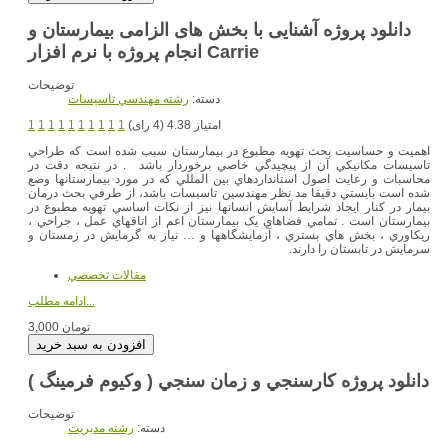
دانلود پروژه آشنایی با بخش های الزامی بیمارستان و
انجام پروژه با نرم افزار Carrie
توضیحات
دسته:
رشته مهندسي تاسيسات
امتیاز 4.38 (4 رای)
1
1
1
1
1
1
1
1
1
1
اهميت و حساسيت بحث تهويه مطبوع در بيمارستان سبب شده است که طراحي
تاسيسات مکانيکي آن از پيچيدگي خاصي برخوردار باشد . در نتيجه دقت در
محاسبات و رعايت اصول استانداردهاي بين المللي که در مورد بيمارستانها وضع
شده است بايستي دقيقا مد نظر مهندسین تاسيسات باشد، از طرفي بحث درمان
بيمار در کنار ايجاد شرايط آسايش انسانها نيز از نکات اساسي تهويه مطبوع در
بيمارستان است . تمامي فضاهاي يک بيمارستان اعم از اتاقهاي عمل ، جراحي ،
ريکاوري ، بخش هاي بستري ، آزمايشگاهها و … نياز به گرمايش در زمستان و
سرمايش در تابستان را دارند.
مقالات تخصصي
ادامه مطلب...
3,000 تومان
دانلود پروژه كارسنجي و زمان سنجي ( وكيوم فرمينگ )
توضیحات
دسته:
رشته مديريت