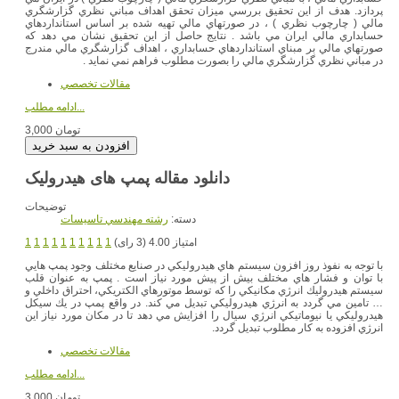
پردازد. هدف از اين تحقيق بررسي ميزان تحقق اهداف مباني نظري گزارشگري
مالي ( چارچوب نظري ) ، در صورتهاي مالي تهيه شده بر اساس استانداردهاي
حسابداري مالي ايران مي باشد . نتايج حاصل از اين تحقيق نشان مي دهد كه
صورتهاي مالي بر مبناي استانداردهاي حسابداري ، اهداف گزارشگري مالي مندرج
در مباني نظري گزارشگري مالي را بصورت مطلوب فراهم نمي نمايد .
مقالات تخصصي
ادامه مطلب...
3,000 تومان
توضیحات
دسته:
رشته مهندسي تاسيسات
امتیاز 4.00 (3 رای)
1
1
1
1
1
1
1
1
1
1
با توجه به نفوذ روز افزون سيستم هاي هيدروليكي در صنايع مختلف وجود پمپ هايي
با توان و فشار هاي مختلف بيش از پيش مورد نياز است . پمپ به عنوان قلب
سيستم هيدروليك انرژي مكانيكي را كه توسط موتورهاي الكتريكي، احتراق داخلي و
… تامين مي گردد به انرژي هيدروليكي تبديل مي كند. در واقع پمپ در يك سيكل
هيدروليكي يا نيوماتيكي انرژي سيال را افزايش مي دهد تا در مكان مورد نياز اين
انرژي افزوده به كار مطلوب تبديل گردد.
مقالات تخصصي
ادامه مطلب...
3,000 تومان