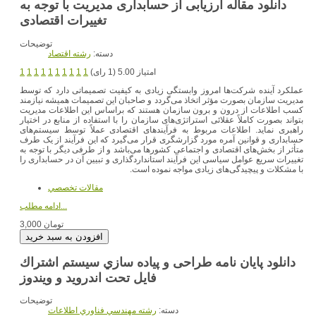
دانلود مقاله ارزیابی از حسابداری مدیریت با توجه به
تغییرات اقتصادی
توضیحات
دسته:
رشته اقتصاد
امتیاز 5.00 (1 رای)
1
1
1
1
1
1
1
1
1
1
عملکرد آینده شرکت‌ها امروز وابستگی زیادی به کیفیت تصمیماتی دارد که توسط
مدیریت سازمان بصورت مؤثر اتخاذ می‌گردد و صاحبان این تصمیمات همیشه نیازمند
کسب اطلاعات از درون و برون سازمان هستند که براساس این اطلاعات مدیریت
بتواند بصورت کاملاً عقلائی استراتژی‌های سازمان را با استفاده از منابع در اختیار
راهبری نماید. اطلاعات مربوط به فرآیندهای اقتصادی عملاً توسط سیستم‌های
حسابداری و قوانین آمره مورد گزارشگری قرار می‌گیرد که این فرآیند از یک طرف
متأثر از بخش‌های اقتصادی و اجتماعی کشورها می‌باشد و از طرفی دیگر با توجه به
تغییرات سریع عوامل سیاسی این فرآیند استانداردگذاری و تبیین آن در حسابداری را
با مشکلات و پیچیدگی‌های زیادی مواجه نموده است.
مقالات تخصصي
ادامه مطلب...
3,000 تومان
دانلود پایان نامه طراحی و پیاده سازي سیستم اشتراك
فایل تحت اندروید و ویندوز
توضیحات
دسته:
رشته مهندسي فناوري اطلاعات