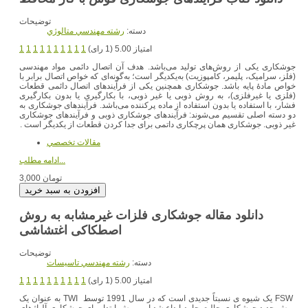
توضیحات
دسته:
رشته مهندسي متالوژي
امتیاز 5.00 (1 رای)
1
1
1
1
1
1
1
1
1
1
جوشکاری یکی از روش‌های تولید می‌باشد. هدف آن اتصال دائمی مواد مهندسی
(فلز، سرامیک، پلیمر، کامپوزیت) به‌یکدیگر است؛ به‌گونه‌ای که خواص اتصال برابر با
خواص مادهٔ پایه باشد. جوشکاری همچنین یکی از فرآیندهای اتصال دائمی قطعات
(فلزی یا غیرفلزی)، به روش ذوبی یا غیر ذوبی، با بکارگیری یا بدون بکارگیری
فشار، با استفاده یا بدون استفاده از ماده پرکننده می‌باشد. فرآیندهای جوشکاری به
دو دسته اصلی تقسیم می‌شوند: فرآیندهای جوشکاری ذوبی و فرآیندهای جوشکاری
غیر ذوبی. جوشکاری همان پرچکاری داتمی برای جدا کردن قطعات از یکدیگر است .
مقالات تخصصي
ادامه مطلب...
3,000 تومان
دانلود مقاله جوشکاری فلزات غیرمشابه به روش
اصطکاکی اغتشاشی
توضیحات
دسته:
رشته مهندسي تاسيسات
امتیاز 5.00 (1 رای)
1
1
1
1
1
1
1
1
1
1
FSW یک شیوه ی نسبتاً جدیدی است که در سال 1991 توسط TWI به عنوان یک
روش جدید جوشکاری حالت جامد ابداع شد.این روش ابتدا برای جوشکاری آلیاژهای