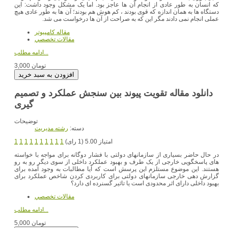
که انسان به طور عادی از انجام آن ها عاجز بود. اما یک مشکل وجود داشت: این
دستگاه ها به همان اندازه که قوی بودند ، کم هوش هم بودند؛ آن ها به طور عادی هیچ
عملی انجام نمی دادند مگر این که به صراحت از آن ها درخواست می شد.
مقاله کامپیوتر
مقالات تخصصي
ادامه مطلب...
3,000 تومان
دانلود مقاله تقویت پیوند بین سنجش عملکرد و تصمیم
گیری
توضیحات
دسته:
رشته مديريت
امتیاز 5.00 (1 رای)
1
1
1
1
1
1
1
1
1
1
در حال حاضر بسیاری از سازمانهای دولتی با فشار دوگانه برای مواجه با خواسته
های پاسخگویی خارجی از یک طرف و بهبود عملکرد داخلی از سوی دیگر رو به رو
هستند. این موضوع مستلزم این پرسش است که آیا مطالبات به وجود آمده برای
گزارش دهی خارجی سازمانهای دولتی برای کاربردی کردن شاخص عملکرد برای
بهبود داخلی دارای اثر محدودی است یا تاثیر گسنرده ای دارد؟
مقالات تخصصي
ادامه مطلب...
5,000 تومان