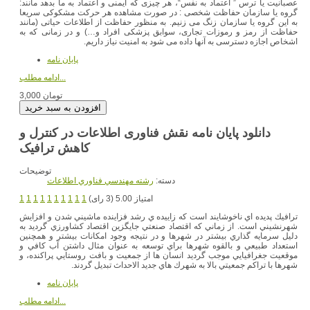
عصبانیت یا ترس ” اعتماد به نفس“، هر چیزی كه ایمنی و اعتماد به ما بدهد مانند:
گروه یا سازمان حفاظت شخصی : در صورت مشاهده هر حركت مشكوكی سریعا
به این گروه یا سازمان زنگ می زنیم. به منظور حفاظت از اطلاعات حیاتی (مانند
حفاظت از رمز و رموزات تجاری، سوابق پزشكی افراد و…) و در زمانی كه به
اشخاص اجازه دسترسی به آنها داده می شود به امنیت نیاز داریم.
پایان نامه
ادامه مطلب...
3,000 تومان
دانلود پایان نامه نقش فناوری اطلاعات در کنترل و
توضیحات
دسته:
رشته مهندسي فناوري اطلاعات
امتیاز 5.00 (3 رای)
1
1
1
1
1
1
1
1
1
1
ترافيك پديده اي ناخوشايند است كه زاييده ي رشد فزاينده ماشيني شدن و افزايش
شهرنشيني است. از زماني كه اقتصاد صنعتي جايگزين اقتصاد كشاورزي گرديد به
دليل سرمايه گذاري بيشتر در شهرها و در نتيجه وجود امكانات بيشتر و همچنين
استعداد طبيعي و بالقوه شهرها براي توسعه به عنوان مثال داشتن آب كافي و
موقعيت جغرافيايي موجب گرديد انسان ها از جمعيت و بافت روستايي پراكنده، و
شهرها با تراكم جمعيتي بالا به شهرك هاي جديد الاحداث تبديل گردند.
پایان نامه
ادامه مطلب...