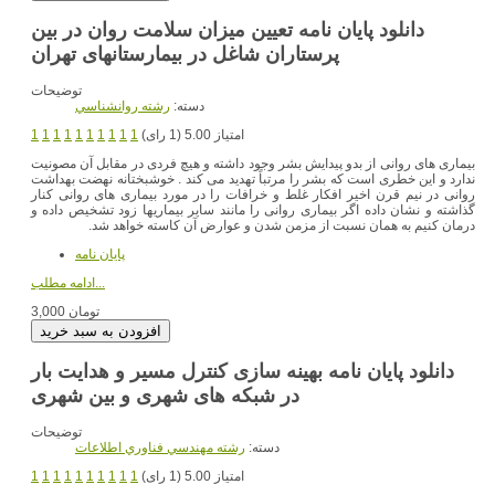
دانلود پایان نامه تعیین میزان سلامت روان در بین
توضیحات
دسته:
رشته روانشناسي
امتیاز 5.00 (1 رای)
1
1
1
1
1
1
1
1
1
1
بیماری های روانی از بدو پیدایش بشر وجود داشته و هیچ فردی در مقابل آن مصونیت
ندارد و این خطری است که بشر را مرتباً تهدید می کند . خوشبختانه نهضت بهداشت
روانی در نیم قرن اخیر افکار غلط و خرافات را در مورد بیماری های روانی کنار
گذاشته و نشان داده اگر بیماری روانی را مانند سایر بیماریها زود تشخیص داده و
درمان کنیم به همان نسبت از مزمن شدن و عوارض آن کاسته خواهد شد.
پایان نامه
ادامه مطلب...
3,000 تومان
دانلود پایان نامه بهینه سازی کنترل مسیر و هدایت بار
در شبکه های شهری و بین شهری
توضیحات
دسته:
رشته مهندسي فناوري اطلاعات
امتیاز 5.00 (1 رای)
1
1
1
1
1
1
1
1
1
1