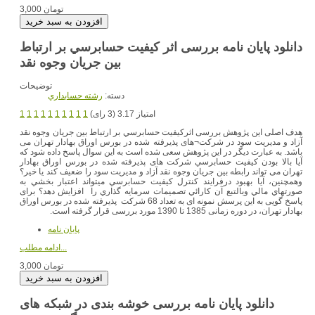
3,000 تومان
دانلود پایان نامه بررسی اثر كيفيت حسابرسي بر ارتباط
بین جریان وجوه نقد
توضیحات
دسته:
رشته حسابداري
امتیاز 3.17 (3 رای)
1
1
1
1
1
1
1
1
1
1
هدف اصلی این پژوهش بررسی اثركيفيت حسابرسي بر ارتباط بین جریان وجوه نقد
آزاد و مدیریت سود در شرکت¬های پذيرفته شده در بورس اوراق بهادار تهران می
باشد. به عبارت دیگر در این پژوهش سعی شده است به این سوال پاسخ داده شود که
آیا بالا بودن كيفيت حسابرسي شرکت های پذیرفته شده در بورس اوراق بهادار
تهران می تواند رابطه بین جریان وجوه نقد آزاد و مدیریت سود را ضعیف کند یا خیر؟
وهمچنين، آيا بهبود درفرايند كنترل كيفيت حسابرسي ميتواند اعتبار بخشي به
صورتهاي مالي وبالتبع آن كارائي تصميمات سرمايه گذاري را افزايش دهد؟ برای
پاسخ گویی به این پرسش نمونه ای به تعداد 68 شرکت پذیرفته شده در بورس اوراق
بهادار تهران، در دوره زمانی 1385 تا 1390 مورد بررسی قرار گرفته است.
پایان نامه
ادامه مطلب...
3,000 تومان
دانلود پایان نامه بررسی خوشه بندی در شبکه های