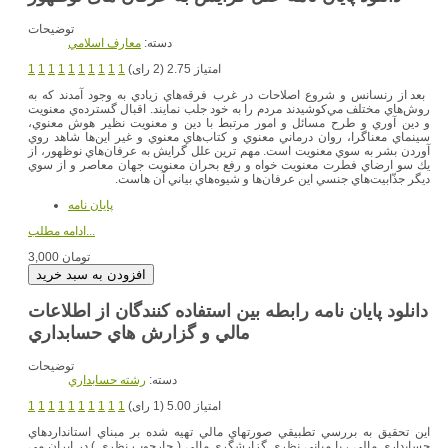
توضیحات
دسته:
معارف اسلامي
امتیاز 2.75 (2 رای)
1
1
1
1
1
1
1
1
1
1
بعد از رنسانس و شروع اصلاحات در غرب فرقه‌هاي زيادي به وجود آمدند كه به
روش‌هاي مختلف مي‌كوشيدند مردم را به خود جلب نمايند. اقبال گسترده‌ي معنويت
و دين آوري و طرح مسائل و امور مرتبط با دين و معنويت نظير هوش معنوي،
سينماي معناگرا، روان درماني معنوي و كتاب‌هاي معنوي و غير اين‌ها شاهد روي
آوردن بشر به سوي معنويت است. مهم ترين علل گرايش به عرفان‌هاي نوظهور، از
يك سو ارضاي فطرت معنويت خواه و رفع بحران معنويت جهان معاصر و از سوي
ديگر جذّابيت‌هاي جنسي اين عرفان‌ها و شيوه‌هاي بياني آن هاست.
پایان نامه
ادامه مطلب...
3,000 تومان
دانلود پایان نامه رابطه بین استفاده كنندگان از اطلاعات
مالي و گزارش هاي حسابداري
توضیحات
دسته:
رشته حسابداري
امتیاز 5.00 (1 رای)
1
1
1
1
1
1
1
1
1
1
اين تحقيق به بررسي تطبيقي صورتهاي مالي تهيه شده بر مبناي استانداردهاي
حسابداري مالي ، با مباني نظري گزارشگري مالي ( چارچوب نظري ) در ايران مي