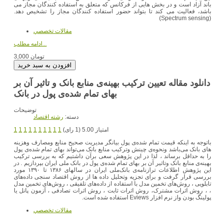
باند آزاد است و در بخش هایی از فرکانس که متعلق به استفاده کنندگان مجاز می
باشد، فعالیت می کند تا بتواند حضور استفاده کنندگان مجاز را تشخیص دهد.
(Spectrum sensing)
مقالات تخصصي
ادامه مطلب...
3,000 تومان
دانلود مقاله تعیین ترکیب بهینه‌ی منابع بانک و تاثیر آن بر
بهای تمام شده‌ی پول در بانک
توضیحات
دسته:
رشته اقتصاد
امتیاز 5.00 (1 رای)
1
1
1
1
1
1
1
1
1
1
باتوجه به اینکه قیمت تمام شده‌ی پول بیانگر مدیریت صحیح منابع ومصارف وهزینه
های بانک می‌باشد ونحوه‌ی چینش وترکیب منابع بانک می‌تواند بهای تمام شده‌ی پول
را به حداقل برساند ، لذا در این پژوهش سعی برآن داشتیم که به بررسی ترکیب
بهینه‌ی منابع بانک وتاثیر آن بر بهای تمام شده‌ی پول در بانک ملی ایران بپردازیم . در
این پژوهش اطلاعات ترازنامه‌ی بانک‌ملی ایران در سالهای ۱۳۸۶ تا ۱۳۹۰ مورد
بررسی قرار گرفت و برای تجزیه وتحلیل داده ها از روش اقتصاد سنجی داده‌های
تابلویی ، روش‌های تخمین مدل با استفاده از داده‌های تلفیقی ، روش‌های تخمین مدل
، ، روش اثرات مشترک، روش اثرات ثابت ، روش اثرات تصادفی ، آزمون پانل یا
پولینگ بودن واز نرم افزار Eviews استفاده شده است.
مقالات تخصصي