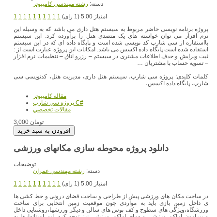
دسته:
رشته مهندسي کامپيوتر
امتیاز 5.00 (1 رای)
1
1
1
1
1
1
1
1
1
1
پروژه برنامه نویسی حاضر مربوط به سیستم هتل داری می باشد که به وسیله این
نرم افزار می توان خواسته های یک متصدی هتل را برآورده کرد. این سیستم
بااستفاره از سی شارپ کد نویسی شده است و پایگاه داده ای که در این سیستم
استفاده شده است پابگاه داده اکسس می باشد. امکانات این پروژه عبارت است از :
ثبت ویرایش و حذف اطلاعات مشتری در سیستم – رزرو اتاق – تنظیمات نرم افزار
– تسویه حساب با مشتریان …
کلمات کلیدی: پروژه سی شارپ، سیستم هتل داری، مدیریت هتل، کدنویسی سی
شارپ، پایگاه داده اکسس،
مقاله کامپیوتر
پروژه سي شارپ C#
مقالات تخصصي
3,000 تومان
توضیحات
دسته:
رشته مهندسي عمران
امتیاز 5.00 (1 رای)
1
1
1
1
1
1
1
1
1
1
در ساخت مکان های ورزشی پیش از طراحی و ساخت فضای درونی و خط کشی ها
ی داخل زمین بازی باید به مواردی چون موقعیت زمین انتخابی برای ساخت
ورزشگاه،ویژگی های سطوح و کف پوش های سالن و دیگر ورزشها،روشنایی داخل
و پیرامون اماکن ورزشی و دمای اماکن ورزشی نیز توجه کرد. این استاندارها به