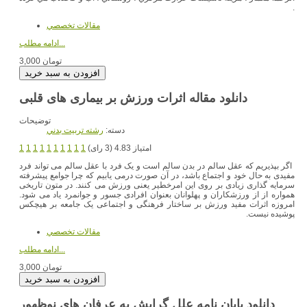
.
مقالات تخصصي
ادامه مطلب...
3,000 تومان
دانلود مقاله اثرات ورزش بر بیماری های قلبی
توضیحات
دسته:
رشته تربيت بدني
امتیاز 4.83 (3 رای)
1
1
1
1
1
1
1
1
1
1
اگر بپذیریم که عقل سالم در بدن سالم است و یک فرد با عقل سالم می تواند فرد
مفیدی به حال خود و اجتماع باشد، در آن صورت درمی یابیم که چرا جوامع پیشرفته
سرمایه گذاری زیادی بر روی این امرخطیر یعنی ورزش می کنند. در متون تاریخی
همواره از از ورزشکاران و پهلوانان بعنوان افرادی جسور و جوانمرد یاد می شود.
امروزه اثرات مفید ورزش بر ساختار فرهنگی و اجتماعی یک جامعه بر هیچکس
پوشیده نیست.
مقالات تخصصي
ادامه مطلب...
3,000 تومان
دانلود پایان نامه علل گرایش به عرفان های نوظهور