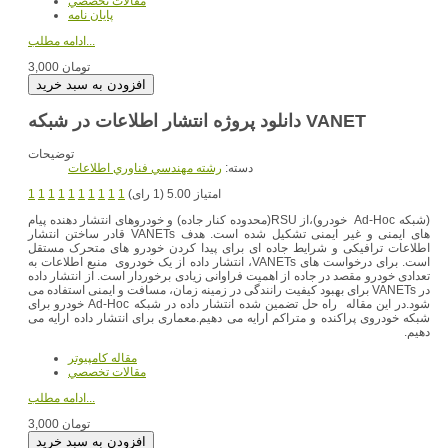
مقالات تخصصي
پایان نامه
ادامه مطلب...
3,000 تومان
دانلود پروژه انتشار اطلاعات در شبکه VANET
توضیحات
دسته:
رشته مهندسي فناوري اطلاعات
امتیاز 5.00 (1 رای)
1
1
1
1
1
1
1
1
1
1
(شبکه Ad-Hoc خودرو)،از RSU(محدوده کنار جاده) و خودروهای انتشار دهنده پیام
های ایمنی و غیر ایمنی تشکیل شده است. هدف VANETs قادر ساختن انتشار
اطلاعات ترافیکی و شرایط جاده ای برای پیدا کردن خودرو های متحرک مستقل
است. برای درخواست های VANETs، انتشار داده از یک خودروی منبع اطلاعات به
تعدادی خودرو مقصد در جاده از اهمیت فراوانی زیادی برخوردار است. از انتشار داده
در VANETs برای بهبود کیفیت رانندگی در زمینه زمان، مسافت و ایمنی استفاده می
شود.در این مقاله راه حل تضمین شده انتشار داده در شبکه Ad-Hoc خودرو برای
شبکه خودروی پراکنده و متراکم ارایه می دهیم.معماری برای انتشار داده ارایه می
دهیم.
مقاله کامپیوتر
مقالات تخصصي
ادامه مطلب...
3,000 تومان