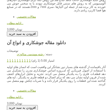
آلومینیومی که به روش های سنتی قابل جوشکاری نبودند یا به سختی جوش می
خوردند به کار برده شد.از جمله این آلیاژها ،سری 7xxx و 2xxx هستند که در صنایع
هوا فضا کاربرد زیادی دارند.
مقالات تخصصي
ادامه مطلب...
3,000 تومان
دانلود مقاله جوشکاری و انواع آن
توضیحات
دسته:
رشته مهندسي متالوژي
امتیاز 5.00 (1 رای)
1
1
1
1
1
1
1
1
1
1
آثار باقیمانده از گذشته های بسیار دور نشانگر این واقعیت است که انسان های اولیه
با استفاده از اصول فیزیکـی که امـروزه اساس جوشکـاری مدرن را تشکیـل می
دهد قطعـات فلزی را بـه یکدیگر متصل می کردند. تجزیه و تحلیل ابزارهای کشف
شده از قرون اولیه نشان می دهد که برای اتصال دو قطعه فلزی به یکدیگر ، لبه های
گداخته شده این قطعات را روی یکدیگر قرار داده و با ضربات چکش بهم متصل می
کردند.
مقالات تخصصي
ادامه مطلب...
3,000 تومان