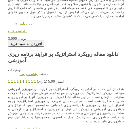
آن ها محاربه را «تجريد يا تشهير سلاح به قصد ترساندن مردم» دانسته‌اند. البته شيخ
طوسي در «المبسوط في فقه الاماميه»، ابتدا نظر فقهاي عامه را كه قاطع الطريق
را محارب مي‌دانند بيان مي‌كند اما پس از آن، با قبول و ذكر قول مشهور فقهاي
اماميه، محارب را كسي مي‌داند كه با كشيدن سلاح، مردم را مي‌ترساند.
پایان نامه
ادامه مطلب...
3,000 تومان
دانلود مقاله رویکرد استراتژیک بر فرایند برنامه ریزی
آموزشی
توضیحات
دسته:
رشته مديريت
امتیاز 5.00 (1 رای)
1
1
1
1
1
1
1
1
1
1
هدف از این مقاله پرداختن به رویکرد استراتژیک بر فرایند برنامهریزي آموزشی
میباشد. رویکرد استراتژیک یک رویکرد جامع به تمام عوامل مؤثر در ایجاد حرکت
سازنده سازمان است. در این مقاله ابتدا تعریف برنامهریزي، انواع برنامهریزي و
مدیریت مطرح شده است، سپس به بیان تعریف برنامهریزي استراتژیک، وجوه
افتراق این نوع برنامهریزي با برنامه ریزي عملیاتی، به توضیح تدوین استراتژيهاي
برنامهریزي آموزشی و رویکرد این نوع برنامهریزي و استراتژيهاي سازمانی و
ساختار برنامهریزي آموزشی پرداخته شده است. در ضمن فرایند پیشنهادي آموزش
و فرایند برنامهریزي استراتژیک مدل برایسون، محدودیتها و مزایا این نوع
برنامهریزي بیان شده است.
مقالات تخصصي