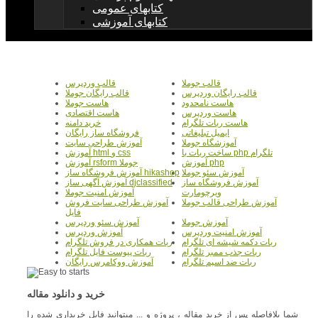
کتابهای عمومی
کتابهای آموزشی
قالب جوملا
قالب وردپرس
قالب رایگان وردپرس
قالب رایگان جوملا
هاست نامحدود
هاست جوملا
هاست وردپرس
هاست اقتصادی
هاست ربات تلگرام
خرید دامنه
ایمیل تبلیغاتی
فروشگاه ساز رایگان
آموزشگاه جوملا
آموزش طراحی سایت
ساخت ربات با php تلگرام
آموزش html و css
آموزش php
آموزش rsform جوملا
آموزش سئو جوملا
آموزش فروشگاه ساز hikashop
آموزش فروشگاه ساز
آموزش آگهی ساز djclassified
ویرچومارت
آموزش امنیت جوملا
آموزش طراحی قالب جوملا
آموزش طراحی سایت فروش
فایل
آموزش جوملا
آموزش سئو وردپرس
آموزش امنیت وردپرس
آموزش وردپرس
ربات دکمه شیشه ای تلگرام
ربات همکاری در فروش تلگرام
ربات جذب ممبر تلگرام
ربات پیوست فایل تلگرام
ربات ضد اسپم تلگرام
آموزش ووکامرس رایگان
خرید و دانلود مقاله
شما بلافاصله پس از خرید مقاله ، پروژه و ... میتوانید فایل خریداری شده را