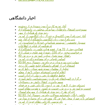
اخبار دانشگاهی
آغاز توزيع کارت آزمون دستياري از دوشنبه
ممنوعيت اشتغال داوطلبان نمايندگي مجلس در دانشگاه آزاد
رتبه بندي فرهنگيان از مهر
آغاز ثبت نام آزمون آکادميک و جنرال زبان انگليسي از امروز
ثبت نام آزمون زبان انگليسي دانشگاه آزاد آغاز شد
سمينار تخصصي " سيستم شناسايي خودکارو اتوماسيون"در
فرهنگسراي فناوري اطلاعات
فعاليت بيش از 70 هزار عضو هيات علمي در دانشگاه آزاد
درخواست مجوز براي 150 رشته ارشد علوم پزشکي آزاد
40 راهکار سند تحول بنيادين آموزش و پرورش
اسامي قبولي براي مصاحبه دکتري، امروز
مهلت ثبت نمره میان ترم پیام نور نیمسال دوم 94-93
اشتغالزايي از اهداف دانشگاه جامع علمي کاربردي
تجليل از معلمان نمونه شهرستان رباط کريم
اعلام اولويت استخدام پيماني 5 هزار معلم
حافظ حافظه تاريخي و ملي ايرانيان است
برگزاري المپيادهاي فيزيک و زيست‌شناسي دانش‌آموزي
سهم وانت در انتقال دانش به روستائيان
ثبت‌نام بيش از 9 هزار نفر در آزمون کارداني فني و حرفه‌اي
خدمت به آموزش و پرورش، خدمت به کشور و تقويت نظام است
اجراي طرح رتبه بندي فرهنگيان از مهرماه امسال
دانلود رایگان پاسخنامه سوالات پیام نور نیمسال اول 93-92
اختصاص 5 درصد از محل عوارض گاز مصرفي براي نوسازي مدارس
نام نويسي کارداني نظام جديد؛ از امروز
تسهيلات جديد بنياد نخبگان به دانشجويان دکتري