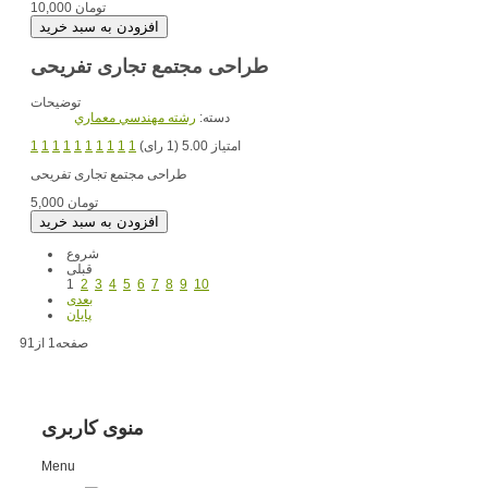
10,000 تومان
طراحی مجتمع تجاری تفریحی
توضیحات
دسته:
رشته مهندسي معماري
امتیاز 5.00 (1 رای)
1
1
1
1
1
1
1
1
1
1
طراحی مجتمع تجاری تفریحی
5,000 تومان
شروع
قبلی
1
2
3
4
5
6
7
8
9
10
بعدی
پایان
صفحه1 از91
منوی کاربری
Menu