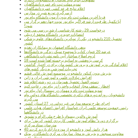
تمديد مهلت ثبت نام عمره دانشگاهيان
اعلام نتايج قرعه کشي عمره دانشگاهيان
ازسرگيري توزيع شير در مدارس
فردا آخرین مهلت ثبت نام بدون آزمون دانشگاه پیام نور
آیا تکمیل ظرفیت ارشد فراگیر پیام نور نوبت چهاردهم برگزار می
شود؟
درخواست 29 رشته کارشناسي ارشد بررسي مي شود
انتصابات جديد در دانشگاه محقق اردبيلي
تحصيل 210 دانشجو در يکي از نوپاترين دانشکده‌هاي علوم پزشکي
کشور
بدهي دانشگاه اصفهان به پيمانکاران تغذيه
عرضه 20 عنوان کتاب با موضوع سبک زندگي به دانشگاه‌ها
لزوم اصلاح ساختار آيين نامه نشريات دانشگاهي
18 کرسي پژوهشي به اساتيد برجسته اهدا شده است
اعلام آمادگي وزير آموزش و پرورش کشورمان براي در اختيار گذاشتن
تجربيات آموزشي به ديگر کشورهاي
پذيرش بدون کنکور دانشجو در موسسه آموزش عالي قشم
افزايش تبادلات علمي و آموزشي ايران و ژاپن
دستورالعمل تحصیل همزمان در دو رشته اعلام شد
اخطار : سقف مجاز انتخاب واحد را در پیام نور رعایت کنید
تمدید مهلت ثبت نام و مهمان در نیمسال اول پیام نور
دانشجويان روزانه دوره هاي دكتري تخصصي دانشگاه هاي دولتي وام
مي گيرند
اجراي طرح توسعه مدارس غير دولتي در 27 استان کشور
رئيس جمعيت توسعه علمي ايران خواستار افزايش اعضاي هيات علمي
در دانشگاهها
آموزش والدين بيسواد با طرح ملي الزام و تشويق
برگزاري دوره" نظام آموزش علمي كاربردي كشور اتريش" براي
مدرسان ستاد مرکزي
40 هزار دانش آموز و دانشجو از موزه دارآباد بازديد کردند
معاونت سنجش و پذيرش به محل سازمان مرکزي دانشگاه در پونک
انتقال يافت