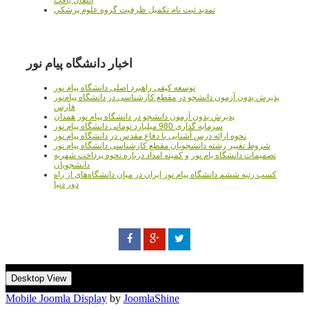
تمديد ثبت نام تکميل ظرفيت گروه علوم پزشکي
اخبار دانشگاه پیام نور
توسعه کیفی راهبرد اصلی دانشگاه پیام نور
پذیرش بدون آزمون دانشجو در مقطع کارشناسی در دانشگاه پیام‌نور
فارس
پذیرش بدون آزمون دانشجو در دانشگاه پیام نور همدان
سرمایه گذاری 980 میلیارد تومانی دانشگاه پیام نور
نحوه ارائه درس آشنایی با دفاع مقدس در دانشگاه پیام نور
شروط تغییر رشته دانشجویان مقطع کارشناسی دانشگاه پیام نور
تصمیمات دانشگاه یام نور و کمیته امداد درباره نحوه پرداخت شهریه
دانشجویان
کسب رتبه ششم دانشگاه پیام نور ایران در میان دانشگاه‌های از راه
دور دنیا
Desktop View
Mobile Joomla Display
by
JoomlaShine