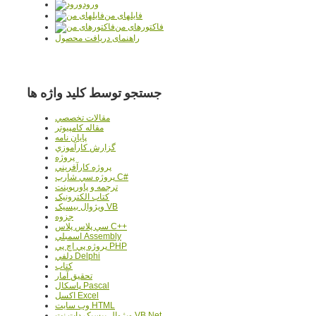
ورود
فایلهای من
فاکتورهای من
راهنمای دریافت محصول
جستجو توسط کلید واژه ها
مقالات تخصصي
مقاله کامپیوتر
پایان نامه
گزارش کارآموزي
پروژه
پروژه کارآفريني
پروژه سي شارپ C#
ترجمه و پاورپوينت
کتاب الکترونيک
ويژوال بيسيک VB
جزوه
سي پلاس پلاس C++
اسمبلي Assembly
پروژه پي اچ پي PHP
دلفي Delphi
کتاب
تحقيق آمار
پاسکال Pascal
اکسل Excel
وب سايت HTML
ويژوال بيسيک دات نت VB.Net